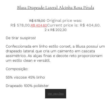
Blusa Drapeado Lateral Alcinha Rosa Pétala
Original price was:
R$
578,00
R$ 578,00.
Current price is: R$ 404,60.
R$
404,60
2 x
R$
202,30
De tirar suspiros!
Confeccionada em linho estilo corset, a Blusa possui um
drapeado lateral que cria um caimento em cascata
assimétrico. As alças finas e decote reto proporcionam
um estilo clean e versátil.
Composição:
55% viscose 45% linho
Drapeado 100% poliéster
Ver opções