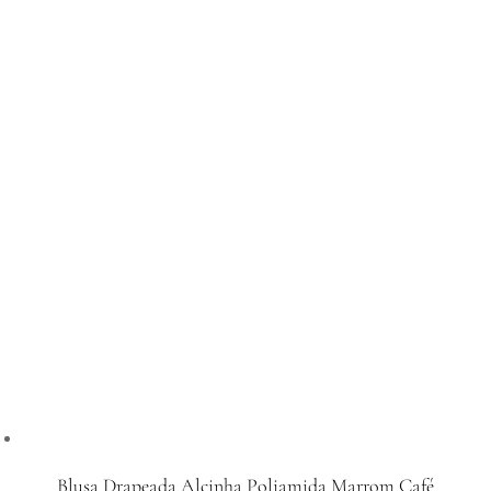
Blusa Drapeada Alcinha Poliamida Marrom Café