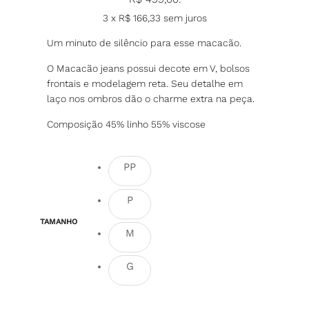
3 x
R$
166,33
sem juros
Um minuto de silêncio para esse macacão.
O Macacão jeans possui decote em V, bolsos
frontais e modelagem reta. Seu detalhe em
laço nos ombros dão o charme extra na peça.
Composição 45% linho 55% viscose
PP
P
TAMANHO
M
G