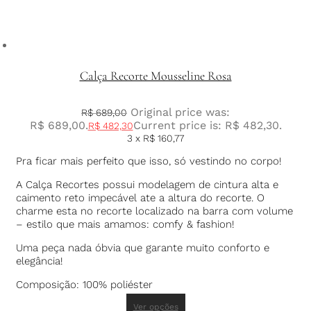
Calça Recorte Mousseline Rosa
Original price was:
R$
689,00
R$ 689,00.
Current price is: R$ 482,30.
R$
482,30
3 x
R$
160,77
Pra ficar mais perfeito que isso, só vestindo no corpo!
A Calça Recortes possui modelagem de cintura alta e
caimento reto impecável ate a altura do recorte. O
charme esta no recorte localizado na barra com volume
– estilo que mais amamos: comfy & fashion!
Uma peça nada óbvia que garante muito conforto e
elegância!
Composição: 100% poliéster
Ver opções