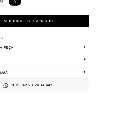
M
G
ADICIONAR AO CARRINHO
AS
+
A PEÇA
+
+
REGA
COMPRAR VIA WHATSAPP