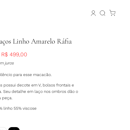
aços Linho Amarelo Ráfia
R$
499,00
m juros
ilêncio para esse macacão.
 possui decote em V, bolsos frontais e
. Seu detalhe em laço nos ombros dão o
a peça.
 linho 55% viscose