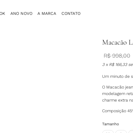
OK
ANO NOVO
A MARCA
CONTATO
Macacão L
R$
998,00
3 x
R$
166,33
se
Um minuto de s
O Macacão jeans
modelagem reta
charme extra n
Composição 45%
Tamanho