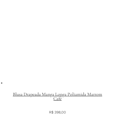
Blusa Drapeada Manga Longa Poliamida Marrom
Café
R$
398,00