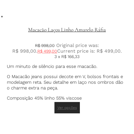
Macacão Laços Linho Amarelo Ráfia
Original price was:
R$
998,00
R$ 998,00.
Current price is: R$ 499,00.
R$
499,00
3 x
R$
166,33
Um minuto de silêncio para esse macacão.
O Macacão jeans possui decote em V, bolsos frontais e
modelagem reta. Seu detalhe em laço nos ombros dão
o charme extra na peça.
Composição 45% linho 55% viscose
Ver opções