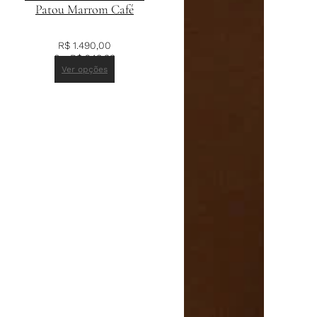
Patou Marrom Café
R$
1.490,00
6 x
R$
248,33
Ver opções