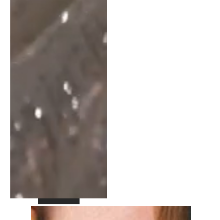
suave, perfeito para
eventos que pedem
presença e impacto.
A modelagem longa e
fluida alonga a silhueta,
enquanto as alças finas
mantêm o visual leve. O
destaque está no decote
com babado estruturado
por fios de nylon que traz
charme exclusivo à peça
— um detalhe que
transforma o vestido em
verdadeira obra de moda.
ENVIO DIA 05/12
Composição:
100% poliéster
Ver opções