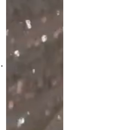
Vestido Jabour Nylon
Paetê
R$
1.990,00
6 x
R$
331,67
O Vestido Longo de Paetê
cria um efeito cintilante