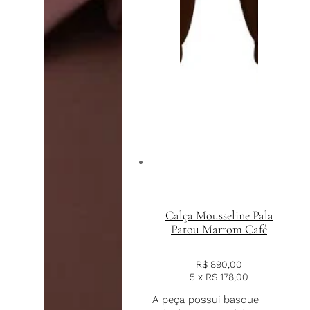
Calça Mousseline Pala
Patou Marrom Café
R$
890,00
5 x
R$
178,00
A peça possui basque