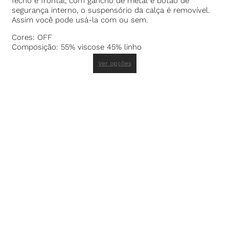
fecho é frontal, com gancho de metal e botão de
segurança interno, o suspensório da calça é removível.
Assim você pode usá-la com ou sem.
Cores: OFF
Composição: 55% viscose 45% linho
Ver opções