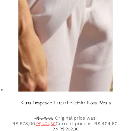
Blusa Drapeado Lateral Alcinha Rosa Pétala
Original price was:
R$
578,00
R$ 578,00.
Current price is: R$ 404,60.
R$
404,60
2 x
R$
202,30