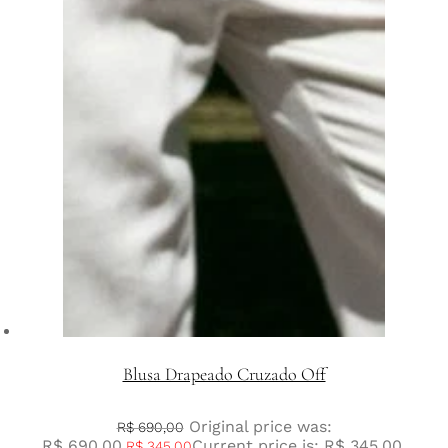
Blusa Drapeado Cruzado Off
Original price was:
R$
690,00
R$ 690,00.
Current price is: R$ 345,00.
R$
345,00