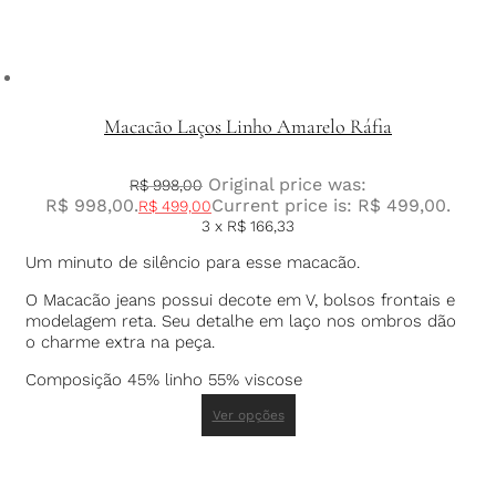
Macacão Laços Linho Amarelo Ráfia
Original price was:
R$
998,00
R$ 998,00.
Current price is: R$ 499,00.
R$
499,00
3 x
R$
166,33
Um minuto de silêncio para esse macacão.
O Macacão jeans possui decote em V, bolsos frontais e
modelagem reta. Seu detalhe em laço nos ombros dão
o charme extra na peça.
Composição 45% linho 55% viscose
Ver opções