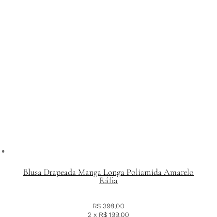
Blusa Drapeada Manga Longa Poliamida Amarelo
Ráfia
R$
398,00
2 x
R$
199,00