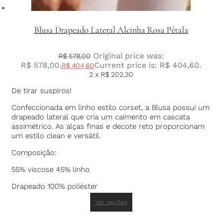
Blusa Drapeado Lateral Alcinha Rosa Pétala
Original price was:
R$
578,00
R$ 578,00.
Current price is: R$ 404,60.
R$
404,60
2 x
R$
202,30
De tirar suspiros!
Confeccionada em linho estilo corset, a Blusa possui um
drapeado lateral que cria um caimento em cascata
assimétrico. As alças finas e decote reto proporcionam
um estilo clean e versátil.
Composição:
55% viscose 45% linho
Drapeado 100% poliéster
Ver opções