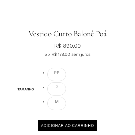
Vestido Curto Balonê Poá
R$
890,00
5 x
R$
178,00
sem juros
PP
P
TAMANHO
M
ADICIONAR AO CARRINHO