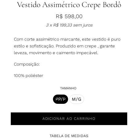
Vestido Assimétrico Crepe Bordô
R$
598,00
3 x
R$
199,33
sem juros
Com corte assimétrico marcante, este vestido é puro
estilo e sofisticação. Produzido em crepe , garante
leveza, movimento e caimento impecável.
Composição:
100% poliéster
TAMANHO
M/G
PP/P
ADICIONAR AO CARRINHO
TABELA DE MEDIDAS