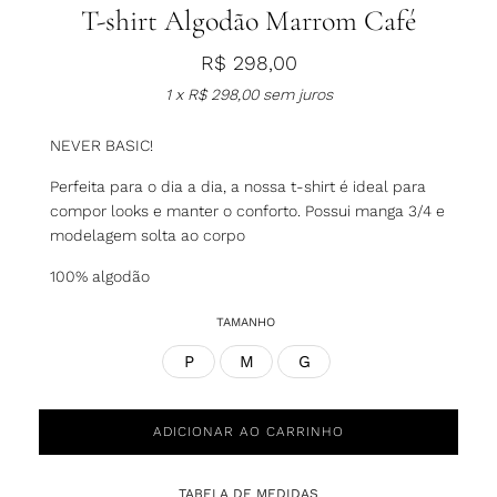
T-shirt Algodão Marrom Café
R$
298,00
1 x
R$
298,00
sem juros
NEVER BASIC!
Perfeita para o dia a dia, a nossa t-shirt é ideal para
compor looks e manter o conforto. Possui manga 3/4 e
modelagem solta ao corpo
100% algodão
TAMANHO
P
M
G
ADICIONAR AO CARRINHO
TABELA DE MEDIDAS