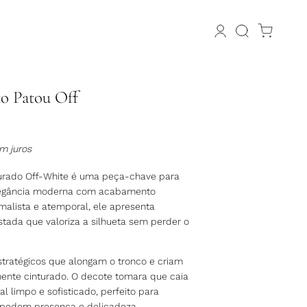
o Patou Off
m juros
turado Off-White é uma peça-chave para
egância moderna com acabamento
malista e atemporal, ele apresenta
ada que valoriza a silhueta sem perder o
tratégicos que alongam o tronco e criam
ente cinturado. O decote tomara que caia
l limpo e sofisticado, perfeito para
pedem presença e delicadeza.