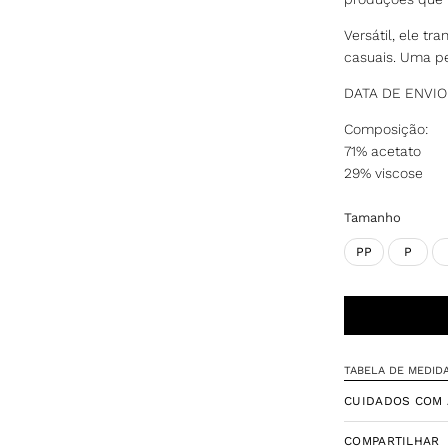
Versátil, ele tr
casuais. Uma p
DATA DE ENVIO
Composição:
71% acetato
29% viscose
Tamanho
PP
P
TABELA DE MEDID
CUIDADOS COM 
COMPARTILHAR