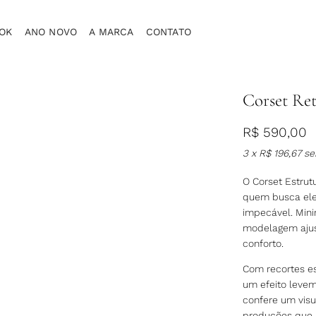
OK
ANO NOVO
A MARCA
CONTATO
Corset Ret
R$
590,00
3 x
R$
196,67
se
O Corset Estru
quem busca el
impecável. Mini
modelagem ajust
conforto.
Com recortes es
um efeito levem
confere um visua
produções que 