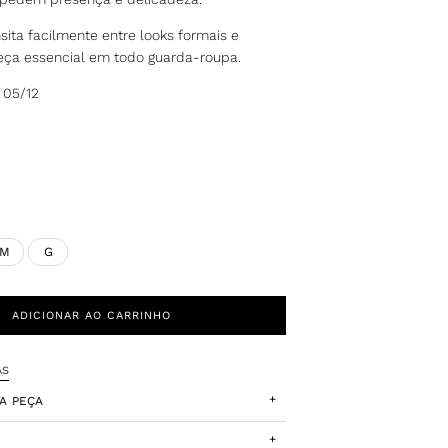
ansita facilmente entre looks formais e
eça essencial em todo guarda-roupa.
 05/12
M
G
ADICIONAR AO CARRINHO
AS
+
A PEÇA
+