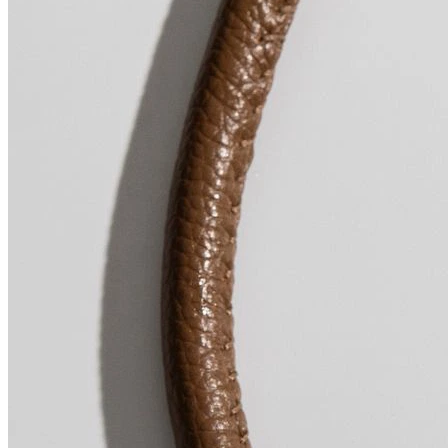
SHOP 
SALE
SHOP THE LOOK
ANO NOVO
A MARCA
CONTATO
ENTRAR
PESQUISAR
CARRINHO
0
PESQUISAR
CARRINHO
0