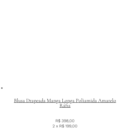
Blusa Drapeada Manga Longa Poliamida Amarelo
Ráfia
R$
398,00
2 x
R$
199,00