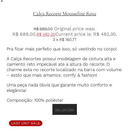
Calça Recorte Mousseline Rosa
Original price was:
R$
689,00
R$ 689,00.
Current price is: R$ 482,30.
R$
482,30
3 x
R$
160,77
Pra ficar mais perfeito que isso, só vestindo no corpo!
A Calça Recortes possui modelagem de cintura alta e
caimento reto impecável ate a altura do recorte. O
charme esta no recorte localizado na barra com volume
– estilo que mais amamos: comfy & fashion!
Uma peça nada óbvia que garante muito conforto e
elegância!
Composição: 100% poliéster
Ver opções
LAST UNIT SALE