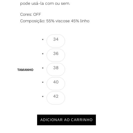
pode usá-la com ou sem.
Cores: OFF
Composição: 55% viscose 45% linho
34
36
38
TAMANHO
40
42
ADICIONAR AO CARRINHO