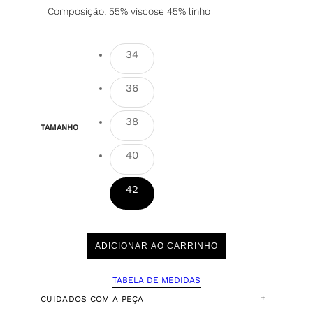
Composição: 55% viscose 45% linho
34
36
38
TAMANHO
40
42
ADICIONAR AO CARRINHO
TABELA DE MEDIDAS
+
CUIDADOS COM A PEÇA