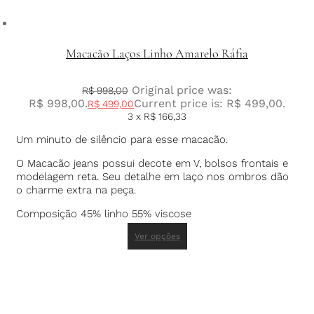
Macacão Laços Linho Amarelo Ráfia
Original price was:
R$
998,00
R$ 998,00.
Current price is: R$ 499,00.
R$
499,00
3 x
R$
166,33
Um minuto de silêncio para esse macacão.
O Macacão jeans possui decote em V, bolsos frontais e
modelagem reta. Seu detalhe em laço nos ombros dão
o charme extra na peça.
Composição 45% linho 55% viscose
Ver opções