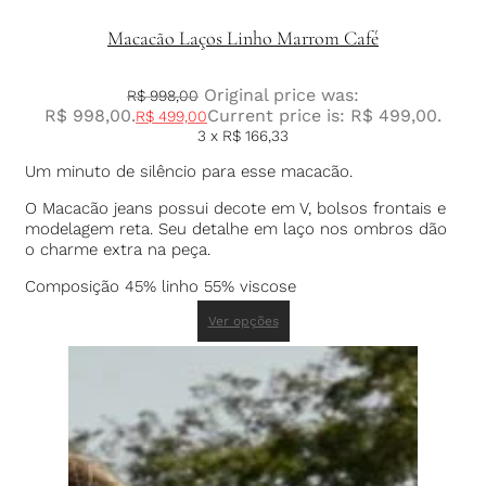
Macacão Laços Linho Marrom Café
Original price was:
R$
998,00
R$ 998,00.
Current price is: R$ 499,00.
R$
499,00
3 x
R$
166,33
Um minuto de silêncio para esse macacão.
O Macacão jeans possui decote em V, bolsos frontais e
modelagem reta. Seu detalhe em laço nos ombros dão
o charme extra na peça.
Composição 45% linho 55% viscose
Ver opções