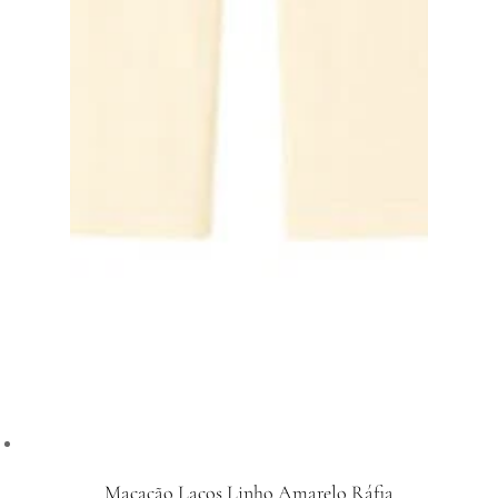
Macacão Laços Linho Amarelo Ráfia