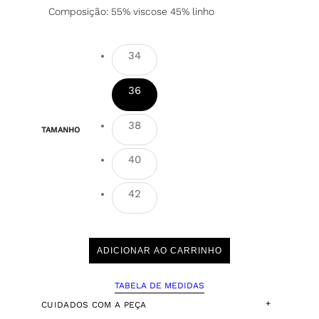
Composição: 55% viscose 45% linho
34
36
38
TAMANHO
40
42
ADICIONAR AO CARRINHO
TABELA DE MEDIDAS
+
CUIDADOS COM A PEÇA