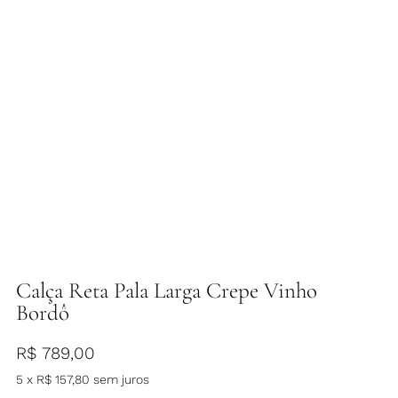
Calça Reta Pala Larga Crepe Vinho
Bordô
R$
789,00
5 x
R$
157,80
sem juros