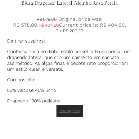
Blusa Drapeado Lateral Alcinha Rosa Pétala
Original price was:
R$
578,00
R$ 578,00.
Current price is: R$ 404,60.
R$
404,60
2 x
R$
202,30
De tirar suspiros!
Confeccionada em linho estilo corset, a Blusa possui um
drapeado lateral que cria um caimento em cascata
assimétrico. As alças finas e decote reto proporcionam
um estilo clean e versátil.
Composição:
55% viscose 45% linho
Drapeado 100% poliéster
Ver opções