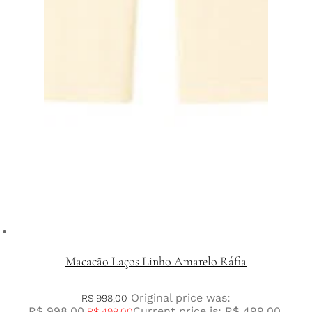
Macacão Laços Linho Amarelo Ráfia
Original price was:
R$
998,00
R$ 998,00.
Current price is: R$ 499,00.
R$
499,00