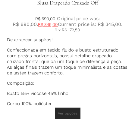
Blusa Drapeado Cruzado Off
Original price was:
R$
690,00
R$ 690,00.
Current price is: R$ 345,00.
R$
345,00
2 x
R$
172,50
De arrancar suspiros!
Confeccionada em tecido fluido e busto estruturado
com pregas horizontais, possui detalhe drapeado
cruzado frontal que da um toque de diferença à peça.
As alças finais trazem um toque minimalista e as costas
de lastex trazem conforto.
Composição:
Busto 55% viscose 45% linho
Corpo 100% poliéster
Ver opções