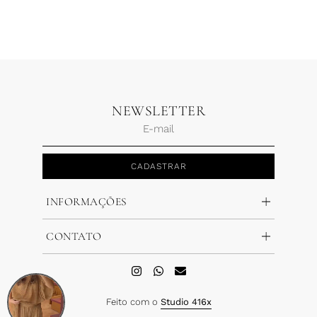
R$
690,00
R$
345,00
R$
690,00
R$
345,00
2 x
R$
172,50
2 x
R$
172,50
NEWSLETTER
CADASTRAR
INFORMAÇÕES
CONTATO
Feito com o
Studio 416x