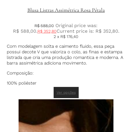
Blusa Listras Assimétrica Rosa Pétala
Original price was:
R$
588,00
R$ 588,00.
Current price is: R$ 352,80.
R$
352,80
2 x
R$
176,40
Com modelagem solta e caimento fluido, essa peça
possui decote V que valoriza o colo, as finas e estampa
listrada que cria uma produção romantica e moderna. A
barra assimétrica adiciona movimento.
Composição:
100% poliéster
Ver opções