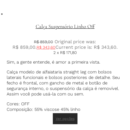
Calça Suspensório Linho Off
Original price was:
R$
859,00
R$ 859,00.
Current price is: R$ 343,60.
R$
343,60
2 x
R$
171,80
Sim, a gente entende, é amor a primeira vista.
Calça modelo de alfaiataria straight leg com bolsos
laterais funcionais e bolsos posteriores de detalhe. Seu
fecho é frontal, com gancho de metal e botão de
segurança interno, o suspensório da calça é removível.
Assim você pode usá-la com ou sem.
Cores: OFF
Composição: 55% viscose 45% linho
Ver opções