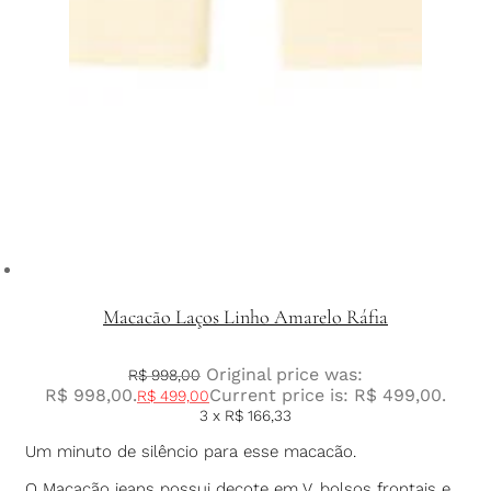
Macacão Laços Linho Amarelo Ráfia
Original price was:
R$
998,00
R$ 998,00.
Current price is: R$ 499,00.
R$
499,00
3 x
R$
166,33
Um minuto de silêncio para esse macacão.
O Macacão jeans possui decote em V, bolsos frontais e