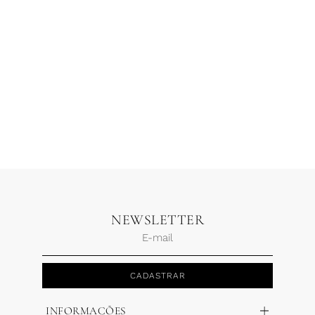
Calça Recorte Mousseline
Blusa Drapeada Alcinha
Rosa
Poliamida Marrom Café
R$
689,00
R$
482,30
R$
298,00
3 x
R$
160,77
1 x
R$
298,00
NEWSLETTER
CADASTRAR
INFORMAÇÕES