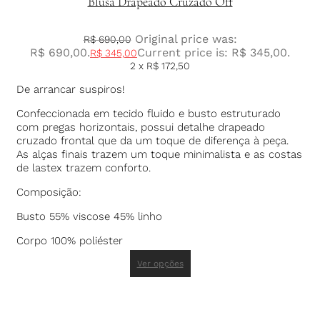
Blusa Drapeado Cruzado Off
Original price was:
R$
690,00
R$ 690,00.
Current price is: R$ 345,00.
R$
345,00
2 x
R$
172,50
De arrancar suspiros!
Confeccionada em tecido fluido e busto estruturado
com pregas horizontais, possui detalhe drapeado
cruzado frontal que da um toque de diferença à peça.
As alças finais trazem um toque minimalista e as costas
de lastex trazem conforto.
Composição:
Busto 55% viscose 45% linho
Corpo 100% poliéster
Ver opções