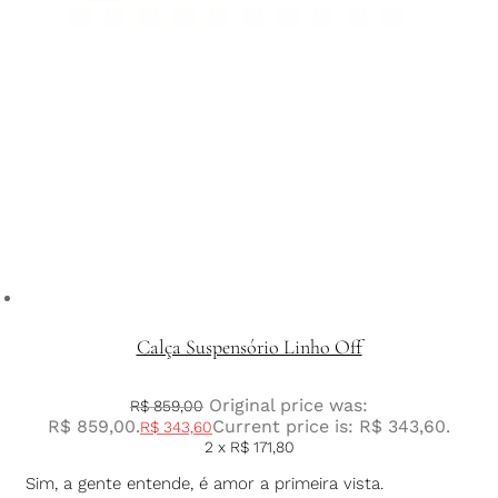
Calça Suspensório Linho Off
Original price was:
R$
859,00
R$ 859,00.
Current price is: R$ 343,60.
R$
343,60
2 x
R$
171,80
Sim, a gente entende, é amor a primeira vista.