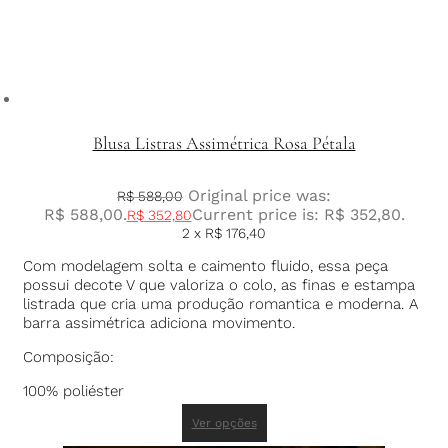
Blusa Listras Assimétrica Rosa Pétala
Original price was:
R$
588,00
R$ 588,00.
Current price is: R$ 352,80.
R$
352,80
2 x
R$
176,40
Com modelagem solta e caimento fluido, essa peça
possui decote V que valoriza o colo, as finas e estampa
listrada que cria uma produção romantica e moderna. A
barra assimétrica adiciona movimento.
Composição:
100% poliéster
Ver opções