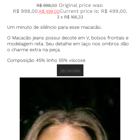
Original price was:
R$
998,00
R$ 998,00.
Current price is: R$ 499,00.
R$
499,00
3 x
R$
166,33
Um minuto de silêncio para esse macacão.
O Macacão jeans possui decote em V, bolsos frontais e
modelagem reta. Seu detalhe em laço nos ombros dão
o charme extra na peça.
Composição 45% linho 55% viscose
Ver opções