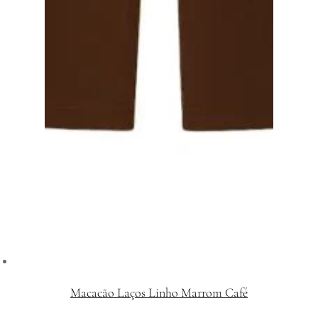
Macacão Laços Linho Marrom Café