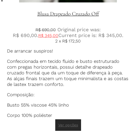
Blusa Drapeado Cruzado Off
Original price was:
R$
690,00
R$ 690,00.
Current price is: R$ 345,00.
R$
345,00
2 x
R$
172,50
De arrancar suspiros!
Confeccionada em tecido fluido e busto estruturado
com pregas horizontais, possui detalhe drapeado
cruzado frontal que da um toque de diferença à peça.
As alças finais trazem um toque minimalista e as costas
de lastex trazem conforto.
Composição:
Busto 55% viscose 45% linho
Corpo 100% poliéster
Ver opções