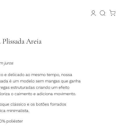
 Plissada Areia
m juros
co e delicado ao mesmo tempo, nossa
ssada é um modelo sem mangas que ganha
egas estruturadas criando um efeito
loriza o caimento e adiciona movimento.
toque clássico e os botões forrados
ca minimalista.
0% poliéster