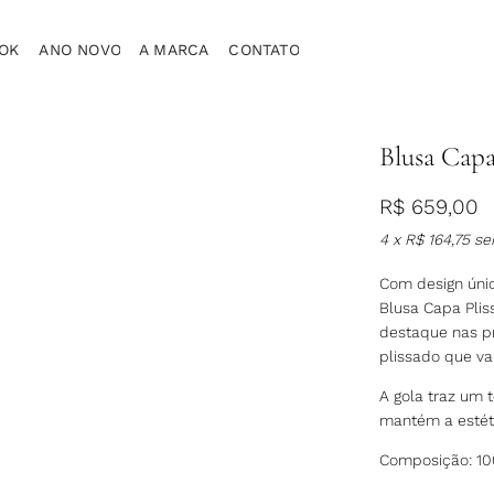
OK
ANO NOVO
A MARCA
CONTATO
Blusa Capa
R$
659,00
4 x
R$
164,75
se
Com design úni
Blusa Capa Pli
destaque nas pr
plissado que va
A gola traz um 
mantém a estéti
Composição: 10