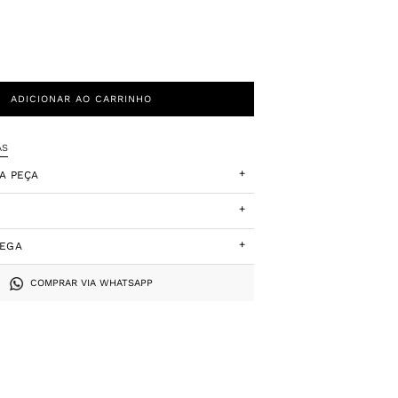
ADICIONAR AO CARRINHO
AS
+
A PEÇA
+
+
REGA
COMPRAR VIA WHATSAPP