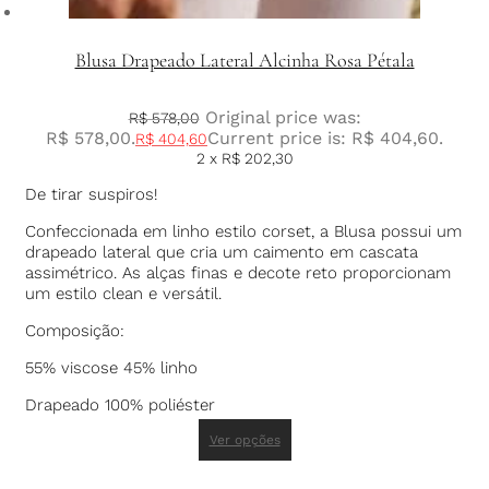
Blusa Drapeado Lateral Alcinha Rosa Pétala
Original price was:
R$
578,00
R$ 578,00.
Current price is: R$ 404,60.
R$
404,60
2 x
R$
202,30
De tirar suspiros!
Confeccionada em linho estilo corset, a Blusa possui um
drapeado lateral que cria um caimento em cascata
assimétrico. As alças finas e decote reto proporcionam
um estilo clean e versátil.
Composição:
55% viscose 45% linho
Drapeado 100% poliéster
Ver opções