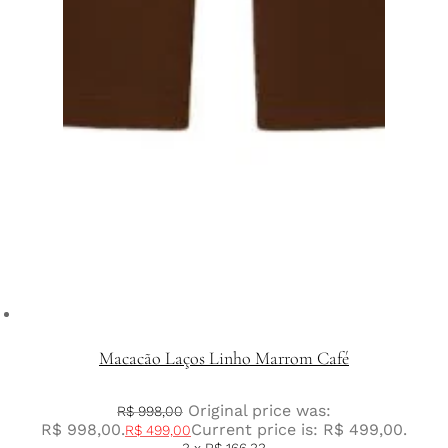
Macacão Laços Linho Marrom Café
Original price was:
R$
998,00
R$ 998,00.
Current price is: R$ 499,00.
R$
499,00
3 x
R$
166,33