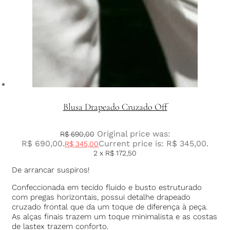
Blusa Drapeado Cruzado Off
Original price was:
R$
690,00
R$ 690,00.
Current price is: R$ 345,00.
R$
345,00
2 x
R$
172,50
De arrancar suspiros!
Confeccionada em tecido fluido e busto estruturado
com pregas horizontais, possui detalhe drapeado
cruzado frontal que da um toque de diferença à peça.
As alças finais trazem um toque minimalista e as costas
de lastex trazem conforto.