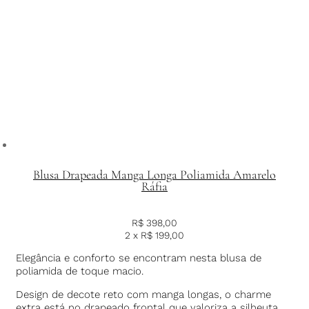
Blusa Drapeada Manga Longa Poliamida Amarelo
Ráfia
R$
398,00
2 x
R$
199,00
Elegância e conforto se encontram nesta blusa de
poliamida de toque macio.
Design de decote reto com manga longas, o charme
extra está no drapeado frontal que valoriza a silheuta.