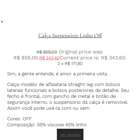
Calça Suspensório Linho Off
Original price was:
R$
859,00
R$ 859,00.
Current price is: R$ 343,60.
R$
343,60
2 x
R$
171,80
Sim, a gente entende, é amor a primeira vista.
Calça modelo de alfaiataria straight leg com bolsos
laterais funcionais e bolsos posteriores de detalhe. Seu
fecho é frontal, com gancho de metal e botão de
segurança interno, o suspensório da calça é removível.
Assim você pode usá-la com ou sem.
Cores: OFF
Composição: 55% viscose 45% linho
Ver opções