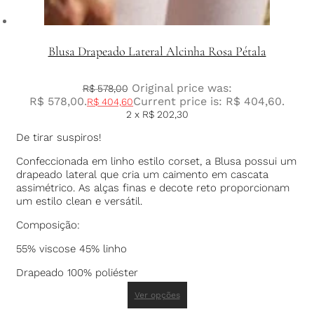
Blusa Drapeado Lateral Alcinha Rosa Pétala
Original price was:
R$
578,00
R$ 578,00.
Current price is: R$ 404,60.
R$
404,60
2 x
R$
202,30
De tirar suspiros!
Confeccionada em linho estilo corset, a Blusa possui um
drapeado lateral que cria um caimento em cascata
assimétrico. As alças finas e decote reto proporcionam
um estilo clean e versátil.
Composição:
55% viscose 45% linho
Drapeado 100% poliéster
Ver opções