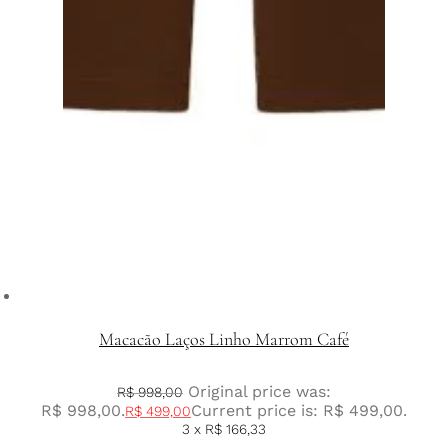
Macacão Laços Linho Marrom Café
Original price was:
R$
998,00
R$ 998,00.
Current price is: R$ 499,00.
R$
499,00
3 x
R$
166,33