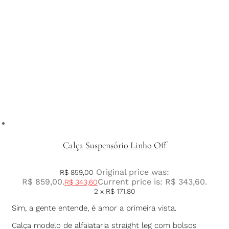
Calça Suspensório Linho Off
Original price was:
R$
859,00
R$ 859,00.
Current price is: R$ 343,60.
R$
343,60
2 x
R$
171,80
Sim, a gente entende, é amor a primeira vista.
Calça modelo de alfaiataria straight leg com bolsos