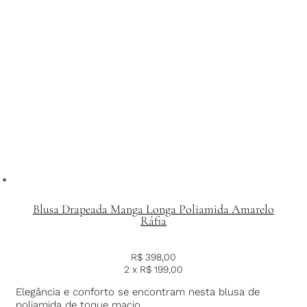
Blusa Drapeada Manga Longa Poliamida Amarelo
Ráfia
R$
398,00
2 x
R$
199,00
Elegância e conforto se encontram nesta blusa de
poliamida de toque macio.