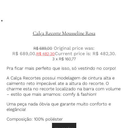
Calça Recorte Mousseline Rosa
Original price was:
R$
689,00
R$ 689,00.
Current price is: R$ 482,30.
R$
482,30
3 x
R$
160,77
Pra ficar mais perfeito que isso, só vestindo no corpo!
A Calça Recortes possui modelagem de cintura alta e
caimento reto impecável ate a altura do recorte. O
charme esta no recorte localizado na barra com volume
– estilo que mais amamos: comfy & fashion!
Uma peça nada óbvia que garante muito conforto e
elegância!
Composição: 100% poliéster