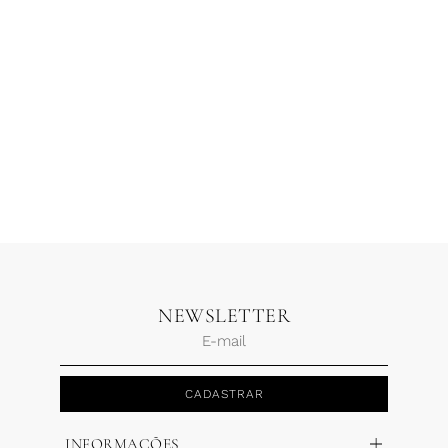
Blusa Listras Assimétrica
Calça Suspensório Linho
Rosa Pétala
Off
R$
588,00
R$
352,80
R$
859,00
R$
343,60
2 x
R$
176,40
2 x
R$
171,80
NEWSLETTER
CADASTRAR
INFORMAÇÕES