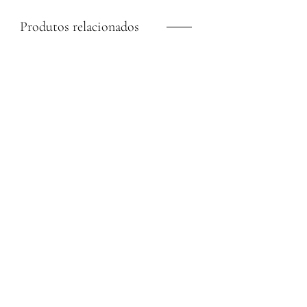
Produtos relacionados
Vestido Duo Longo Linho
Blusa Drapeado Lateral