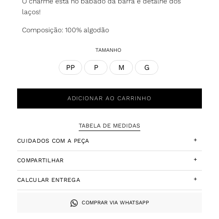
O charme está no babado da barra e detalhe dos
laços!
Composição: 100% algodão
TAMANHO
PP
P
M
G
ADICIONAR AO CARRINHO
TABELA DE MEDIDAS
+
CUIDADOS COM A PEÇA
+
COMPARTILHAR
+
CALCULAR ENTREGA
COMPRAR VIA WHATSAPP