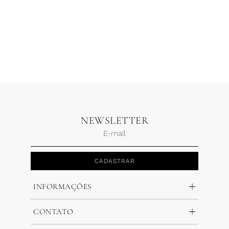
Blusa Mousseline Gola Alta
Macacão Laços Linho
Areia
Amarelo Ráfia
R$
490,00
R$
294,00
R$
998,00
R$
499,00
1 x
R$
294,00
3 x
R$
166,33
NEWSLETTER
CADASTRAR
INFORMAÇÕES
CONTATO