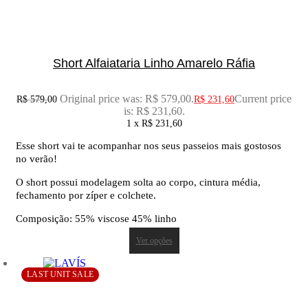
Short Alfaiataria Linho Amarelo Ráfia
Original price was: R$ 579,00.
Current price
R$
579,00
R$
231,60
is: R$ 231,60.
1 x
R$
231,60
Esse short vai te acompanhar nos seus passeios mais gostosos
no verão!
O short possui modelagem solta ao corpo, cintura média,
fechamento por zíper e colchete.
Composição: 55% viscose 45% linho
Ver opções
LAST UNIT SALE