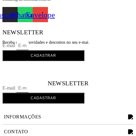
nstagram
Whatsapp
Envelope
NEWSLETTER
Receba nossas novidades e descontos no seu e-mai.
E-mail
CADASTRAR
NEWSLETTER
E-mail
CADASTRAR
INFORMAÇÕES
CONTATO