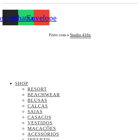
nstagram
Whatsapp
Envelope
Feito com o
Studio 416x
SHOP
RESORT
BEACHWEAR
BLUSAS
CALÇAS
SAIAS
CASACOS
VESTIDOS
MACACÕES
ACESSÓRIOS
INFANTIL