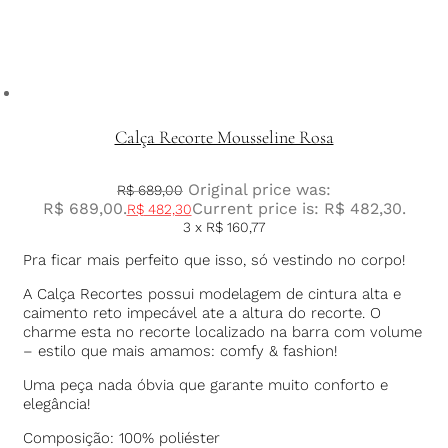
Calça Recorte Mousseline Rosa
Original price was:
R$
689,00
R$ 689,00.
Current price is: R$ 482,30.
R$
482,30
3 x
R$
160,77
Pra ficar mais perfeito que isso, só vestindo no corpo!
A Calça Recortes possui modelagem de cintura alta e
caimento reto impecável ate a altura do recorte. O
charme esta no recorte localizado na barra com volume
– estilo que mais amamos: comfy & fashion!
Uma peça nada óbvia que garante muito conforto e
elegância!
Composição: 100% poliéster