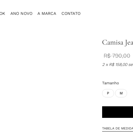
OK
ANO NOVO
A MARCA
CONTATO
Camisa Je
R$
790,00
2 x
R$
158,00
se
Tamanho
P
M
TABELA DE MEDID