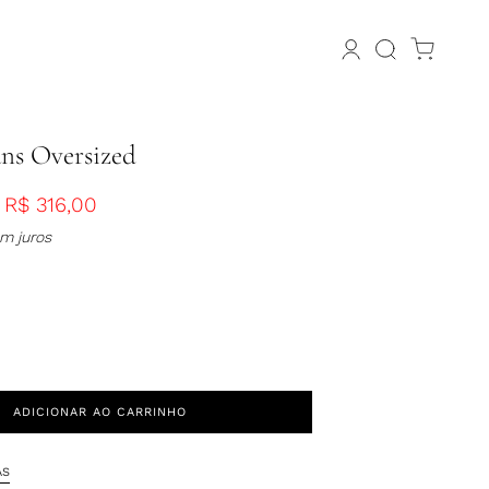
ans Oversized
R$
316,00
m juros
ADICIONAR AO CARRINHO
AS