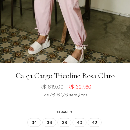
Calça Cargo Tricoline Rosa Claro
R$
819,00
R$
327,60
2 x
R$
163,80
sem juros
TAMANHO
34
36
38
40
42