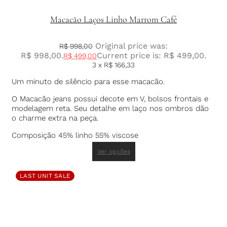
Macacão Laços Linho Marrom Café
Original price was:
R$
998,00
R$ 998,00.
Current price is: R$ 499,00.
R$
499,00
3 x
R$
166,33
Um minuto de silêncio para esse macacão.
O Macacão jeans possui decote em V, bolsos frontais e
modelagem reta. Seu detalhe em laço nos ombros dão
o charme extra na peça.
Composição 45% linho 55% viscose
Ver opções
LAST UNIT SALE