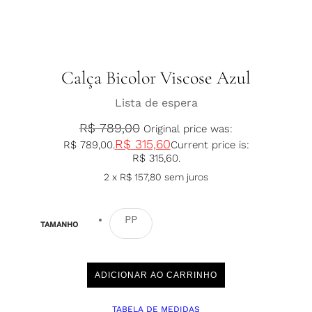
Calça Bicolor Viscose Azul
Lista de espera
R$
789,00
Original price was:
R$
315,60
R$ 789,00.
Current price is:
R$ 315,60.
2 x
R$
157,80
sem juros
PP
TAMANHO
ADICIONAR AO CARRINHO
TABELA DE MEDIDAS