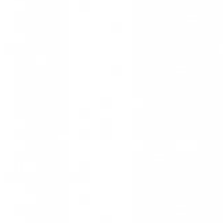
SHOP 
SALE
SHOP THE LOOK
ANO NOVO
A MARCA
CONTATO
ENTRAR
PESQUISAR
CARRINHO
0
PESQUISAR
CARRINHO
0