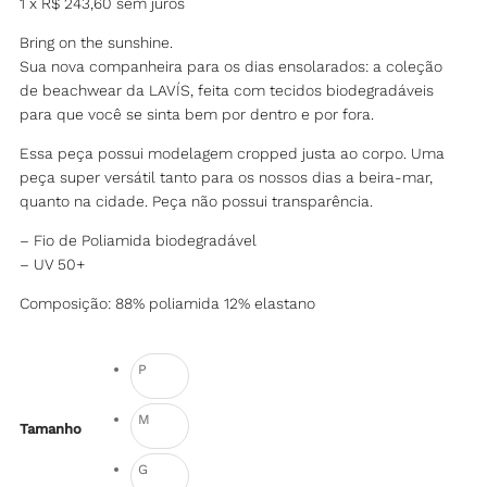
1 x
R$
243,60
sem juros
Bring on the sunshine.
Sua nova companheira para os dias ensolarados: a coleção
de beachwear da LAVÍS, feita com tecidos biodegradáveis
para que você se sinta bem por dentro e por fora.
Essa peça possui modelagem cropped justa ao corpo. Uma
peça super versátil tanto para os nossos dias a beira-mar,
quanto na cidade. Peça não possui transparência.
– Fio de Poliamida biodegradável
– UV 50+
Composição: 88% poliamida 12% elastano
P
M
Tamanho
G