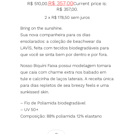
R$
357,00
R$ 510,00.
Current price is:
R$ 357,00.
2 x
R$
178,50
sem juros
Bring on the sunshine.
Sua nova companheira para os dias
ensolarados: a coleção de beachwear da
LAVÍS, feita com tecidos biodegradáveis para
que você se sinta bem por dentro e por fora.
Nosso Biquíni Faixa possui modelagem tomara
que caia com charme extra nos babado em
tule e calcinha de laços laterais. A receita única
para dias repletos de sea breezy feels e uma
sunkissed skin.
– Fio de Poliamida biodegradável
– UV 50+
Composição: 88% poliamida 12% elastano