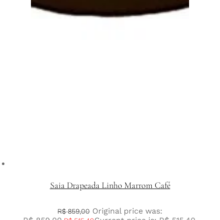
Saia Drapeada Linho Marrom Café
Original price was:
R$
859,00