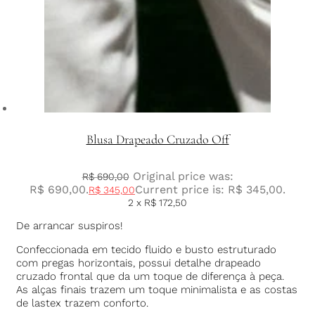
Blusa Drapeado Cruzado Off
Original price was:
R$
690,00
R$ 690,00.
Current price is: R$ 345,00.
R$
345,00
2 x
R$
172,50
De arrancar suspiros!
Confeccionada em tecido fluido e busto estruturado
com pregas horizontais, possui detalhe drapeado
cruzado frontal que da um toque de diferença à peça.
As alças finais trazem um toque minimalista e as costas
de lastex trazem conforto.