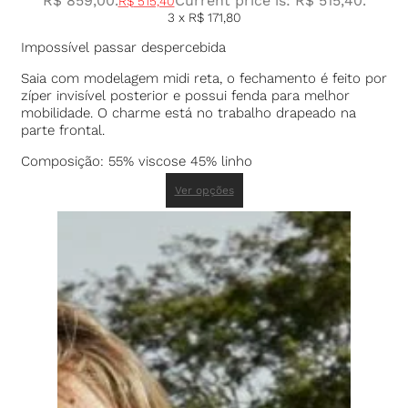
R$ 859,00.
Current price is: R$ 515,40.
R$
515,40
3 x
R$
171,80
Impossível passar despercebida
Saia com modelagem midi reta, o fechamento é feito por
zíper invisível posterior e possui fenda para melhor
mobilidade. O charme está no trabalho drapeado na
parte frontal.
Composição: 55% viscose 45% linho
Ver opções