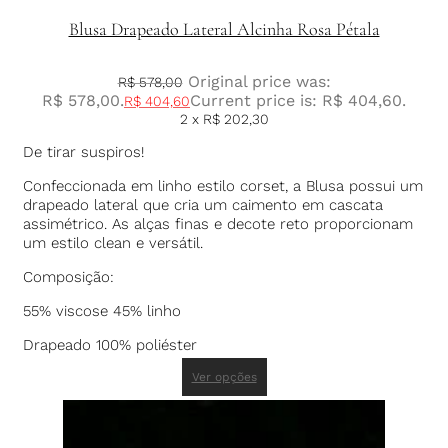
Blusa Drapeado Lateral Alcinha Rosa Pétala
Original price was:
R$
578,00
R$ 578,00.
Current price is: R$ 404,60.
R$
404,60
2 x
R$
202,30
De tirar suspiros!
Confeccionada em linho estilo corset, a Blusa possui um
drapeado lateral que cria um caimento em cascata
assimétrico. As alças finas e decote reto proporcionam
um estilo clean e versátil.
Composição:
55% viscose 45% linho
Drapeado 100% poliéster
Ver opções