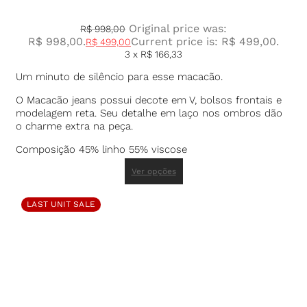
Original price was:
R$
998,00
R$ 998,00.
Current price is: R$ 499,00.
R$
499,00
3 x
R$
166,33
Um minuto de silêncio para esse macacão.
O Macacão jeans possui decote em V, bolsos frontais e
modelagem reta. Seu detalhe em laço nos ombros dão
o charme extra na peça.
Composição 45% linho 55% viscose
Ver opções
LAST UNIT SALE