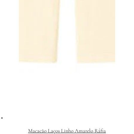
Macacão Laços Linho Amarelo Ráfia