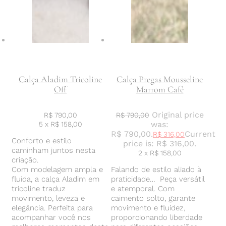
Calça Aladim Tricoline
Calça Pregas Mousseline
Off
Marrom Café
Original price
R$
790,00
R$
790,00
was:
5 x
R$
158,00
R$ 790,00.
Current
R$
316,00
Conforto e estilo
price is: R$ 316,00.
caminham juntos nesta
2 x
R$
158,00
criação.
Com modelagem ampla e
Falando de estilo aliado à
fluida, a calça Aladim em
praticidade… Peça versátil
tricoline traduz
e atemporal. Com
movimento, leveza e
caimento solto, garante
elegância. Perfeita para
movimento e fluidez,
acompanhar você nos
proporcionando liberdade