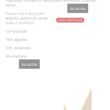
melhores momentos deste
para diferentes ocasiões.
verão!
Ver opções
Possui cós e barra em
elástico, garatindo ainda
LAST UNIT SALE
mais o conforto!
Composição:
76% algodão
20% poliamida
4% elastano
Ver opções