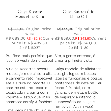
Calça Recorte
Calça Suspensório
Mousseline Rosa
Linho Off
Original price
Original price
R$
689,00
R$
859,00
was:
was:
R$ 689,00.
Current
R$ 859,00.
Current
R$
482,30
R$
343,60
price is: R$ 482,30.
price is: R$ 343,60.
3 x
R$
160,77
2 x
R$
171,80
Pra ficar mais perfeito que
Sim, a gente entende, é
isso, só vestindo no corpo!
amor a primeira vista.
A Calça Recortes possui
Calça modelo de alfaiataria
modelagem de cintura alta
straight leg com bolsos
e caimento reto impecável
laterais funcionais e bolsos
ate a altura do recorte. O
posteriores de detalhe. Seu
charme esta no recorte
fecho é frontal, com
localizado na barra com
gancho de metal e botão
volume – estilo que mais
de segurança interno, o
amamos: comfy & fashion!
suspensório da calça é
removível. Assim você
Uma peça nada óbvia que