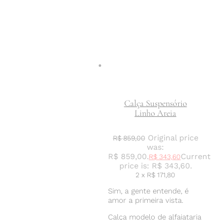
Calça Suspensório
Linho Areia
Original price
R$
859,00
was:
R$ 859,00.
Current
R$
343,60
price is: R$ 343,60.
2 x
R$
171,80
Sim, a gente entende, é
amor a primeira vista.
Calça modelo de alfaiataria