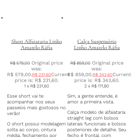
Short Alfaiataria Linho
Calça Suspensório
Amarelo Ráfia
Linho Amarelo Ráfia
Original price
Original price
R$
579,00
R$
859,00
was:
was:
R$ 579,00.
Current
R$ 859,00.
Current
R$
231,60
R$
343,60
price is: R$ 231,60.
price is: R$ 343,60.
1 x
R$
231,60
2 x
R$
171,80
Esse short vai te
Sim, a gente entende, é
acompanhar nos seus
amor a primeira vista.
passeios mais gostosos no
Calça modelo de alfaiataria
verão!
straight leg com bolsos
O short possui modelagem
laterais funcionais e bolsos
solta ao corpo, cintura
posteriores de detalhe. Seu
média, fechamento por
fecho é frontal, com