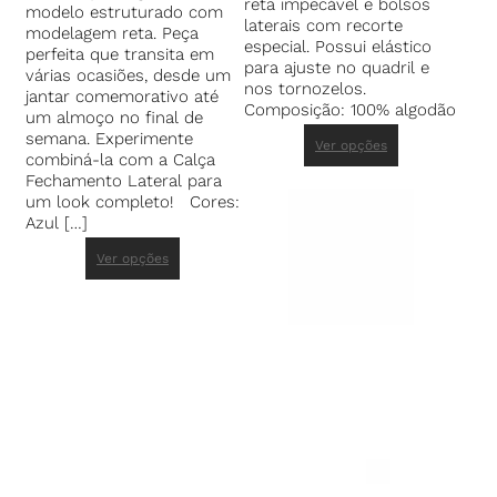
reta impecável e bolsos
modelo estruturado com
laterais com recorte
modelagem reta. Peça
especial. Possui elástico
perfeita que transita em
para ajuste no quadril e
várias ocasiões, desde um
nos tornozelos.
jantar comemorativo até
Composição: 100% algodão
um almoço no final de
semana. Experimente
Ver opções
combiná-la com a Calça
Fechamento Lateral para
um look completo! Cores:
Azul […]
Ver opções