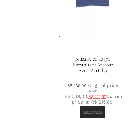
Blusa Alça Larga
Estruturada Viscose
Azul Marinho
Original price
R$
539,00
was:
R$ 539,00.
Current
R$
215,60
price is: R$ 215,60.
1 x
R$
215,60
Ver opções