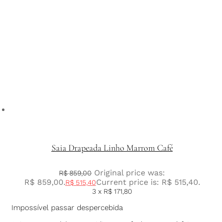
Saia Drapeada Linho Marrom Café
Original price was:
R$
859,00
R$ 859,00.
Current price is: R$ 515,40.
R$
515,40
3 x
R$
171,80
Impossível passar despercebida