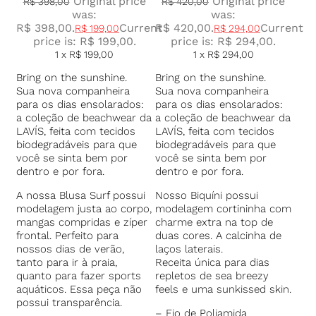
Original price
Original price
R$
398,00
R$
420,00
was:
was:
R$ 398,00.
Current
R$ 420,00.
Current
R$
199,00
R$
294,00
price is: R$ 199,00.
price is: R$ 294,00.
1 x
R$
199,00
1 x
R$
294,00
Bring on the sunshine.
Bring on the sunshine.
Sua nova companheira
Sua nova companheira
para os dias ensolarados:
para os dias ensolarados:
a coleção de beachwear da
a coleção de beachwear da
LAVÍS, feita com tecidos
LAVÍS, feita com tecidos
biodegradáveis para que
biodegradáveis para que
você se sinta bem por
você se sinta bem por
dentro e por fora.
dentro e por fora.
A nossa Blusa Surf possui
Nosso Biquíni possui
modelagem justa ao corpo,
modelagem cortininha com
mangas compridas e zíper
charme extra na top de
frontal. Perfeito para
duas cores. A calcinha de
nossos dias de verão,
laços laterais.
tanto para ir à praia,
Receita única para dias
quanto para fazer sports
repletos de sea breezy
aquáticos. Essa peça não
feels e uma sunkissed skin.
possui transparência.
– Fio de Poliamida