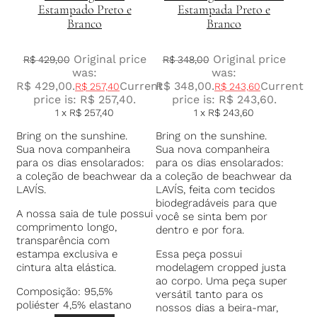
Estampado Preto e
Estampada Preto e
Branco
Branco
Original price
Original price
R$
429,00
R$
348,00
was:
was:
R$ 429,00.
Current
R$ 348,00.
Current
R$
257,40
R$
243,60
price is: R$ 257,40.
price is: R$ 243,60.
1 x
R$
257,40
1 x
R$
243,60
Bring on the sunshine.
Bring on the sunshine.
Sua nova companheira
Sua nova companheira
para os dias ensolarados:
para os dias ensolarados:
a coleção de beachwear da
a coleção de beachwear da
LAVÍS.
LAVÍS, feita com tecidos
biodegradáveis para que
A nossa saia de tule possui
você se sinta bem por
comprimento longo,
dentro e por fora.
transparência com
estampa exclusiva e
Essa peça possui
cintura alta elástica.
modelagem cropped justa
ao corpo. Uma peça super
Composição: 95,5%
versátil tanto para os
poliéster 4,5% elastano
nossos dias a beira-mar,