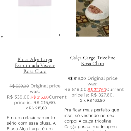
Calça Cargo Tricoline
Blusa Alça Larga
Rosa Claro
Estruturada Viscose
Rosa Claro
Original price
R$
819,00
was:
Original price
R$
539,00
R$ 819,00.
Current
R$
327,60
was:
price is: R$ 327,60.
R$ 539,00.
Current
R$
215,60
2 x
R$
163,80
price is: R$ 215,60.
1 x
R$
215,60
Pra ficar mais perfeito que
isso, só vestindo no seu
Em um relacionamento
corpo! A calça tricoline
sério com essa blusa. A
Cargo possui modelagem
Blusa Alça Larga é um