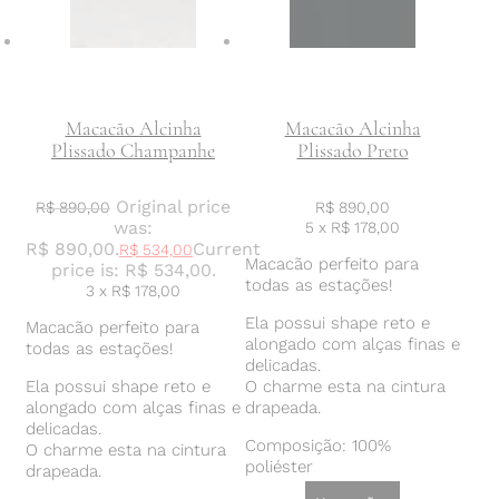
Macacão Alcinha
Macacão Alcinha
Plissado Champanhe
Plissado Preto
Original price
R$
890,00
R$
890,00
was:
5 x
R$
178,00
R$ 890,00.
Current
R$
534,00
Macacão perfeito para
price is: R$ 534,00.
todas as estações!
3 x
R$
178,00
Ela possui shape reto e
Macacão perfeito para
alongado com alças finas e
todas as estações!
delicadas.
Ela possui shape reto e
O charme esta na cintura
alongado com alças finas e
drapeada.
delicadas.
Composição: 100%
O charme esta na cintura
poliéster
drapeada.