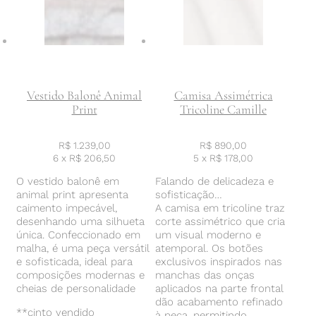
Vestido Balonê Animal
Camisa Assimétrica
Print
Tricoline Camille
R$
1.239,00
R$
890,00
6 x
R$
206,50
5 x
R$
178,00
O vestido balonê em
Falando de delicadeza e
animal print apresenta
sofisticação…
caimento impecável,
A camisa em tricoline traz
desenhando uma silhueta
corte assimétrico que cria
única. Confeccionado em
um visual moderno e
malha, é uma peça versátil
atemporal. Os botões
e sofisticada, ideal para
exclusivos inspirados nas
composições modernas e
manchas das onças
cheias de personalidade
aplicados na parte frontal
dão acabamento refinado
**cinto vendido
à peça, permitindo