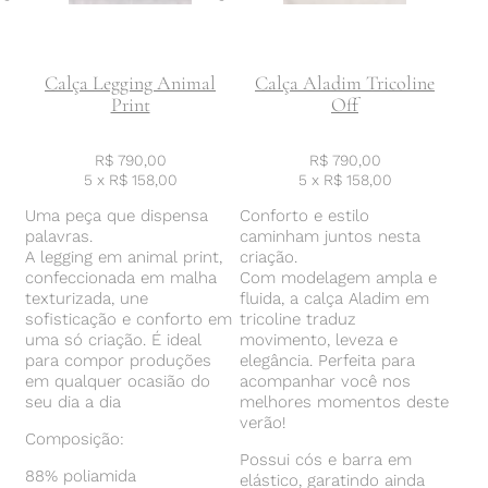
Calça Legging Animal
Calça Aladim Tricoline
Print
Off
R$
790,00
R$
790,00
5 x
R$
158,00
5 x
R$
158,00
Uma peça que dispensa
Conforto e estilo
palavras.
caminham juntos nesta
A legging em animal print,
criação.
confeccionada em malha
Com modelagem ampla e
texturizada, une
fluida, a calça Aladim em
sofisticação e conforto em
tricoline traduz
uma só criação. É ideal
movimento, leveza e
para compor produções
elegância. Perfeita para
em qualquer ocasião do
acompanhar você nos
seu dia a dia
melhores momentos deste
verão!
Composição:
Possui cós e barra em
88% poliamida
elástico, garatindo ainda