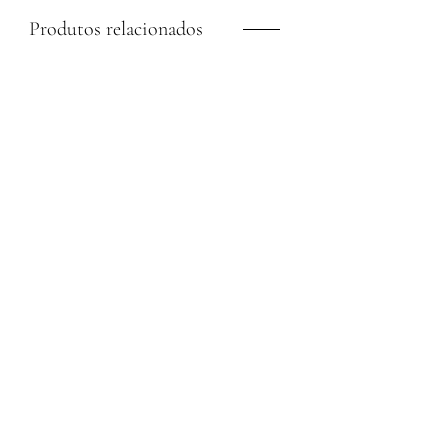
Produtos relacionados
Calça Recorte Mousseline
Blusa Drapeado Lateral
Rosa
Alcinha Rosa Pétala