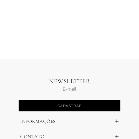
Blusa Drapeada Alcinha
Blusa Drapeado Cruzado
Poliamida Marrom Café
Off
R$
690,00
R$
345,00
R$
298,00
2 x
R$
172,50
1 x
R$
298,00
NEWSLETTER
CADASTRAR
INFORMAÇÕES
CONTATO