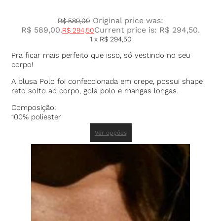
Original price was:
R$
589,00
R$ 589,00.
Current price is: R$ 294,50.
R$
294,50
1 x
R$
294,50
Pra ficar mais perfeito que isso, só vestindo no seu
corpo!
A blusa Polo foi confeccionada em crepe, possui shape
reto solto ao corpo, gola polo e mangas longas.
Composição:
100% poliester
Ver opções