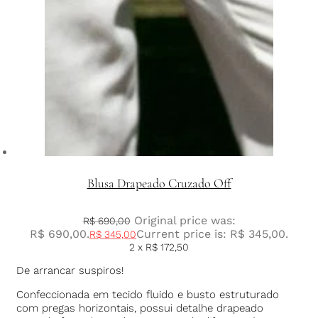
Blusa Drapeado Cruzado Off
Original price was:
R$
690,00
R$ 690,00.
Current price is: R$ 345,00.
R$
345,00
2 x
R$
172,50
De arrancar suspiros!
Confeccionada em tecido fluido e busto estruturado
com pregas horizontais, possui detalhe drapeado