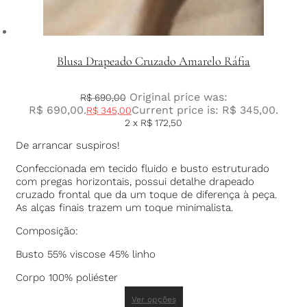
Blusa Drapeado Cruzado Amarelo Ráfia
Original price was:
R$
690,00
R$ 690,00.
Current price is: R$ 345,00.
R$
345,00
2 x
R$
172,50
De arrancar suspiros!
Confeccionada em tecido fluido e busto estruturado
com pregas horizontais, possui detalhe drapeado
cruzado frontal que da um toque de diferença à peça.
As alças finais trazem um toque minimalista.
Composição:
Busto 55% viscose 45% linho
Corpo 100% poliéster
Ver opções