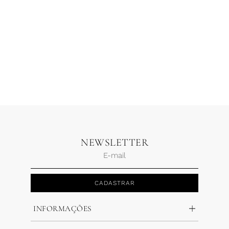
Blusa Drapeado Lateral
Alcinha Rosa Pétala
R$
578,00
R$
404,60
2 x
R$
202,30
NEWSLETTER
CADASTRAR
INFORMAÇÕES