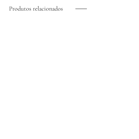
Produtos relacionados
Blusa Drapeado Cruzado
Blusa Polo Manga Longa
Amarelo Ráfia
Crepe Marinho