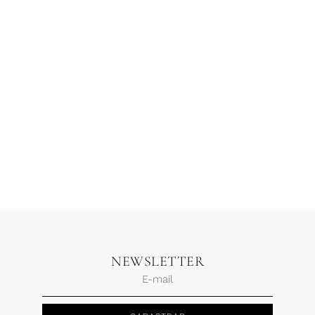
Calça Linho Alfaiataria
Calça Fechamento Lateral
Amarelo Ráfia
Viscose Rosa Claro
R$
790,00
R$
316,00
R$
890,00
R$
356,00
2 x
R$
158,00
2 x
R$
178,00
NEWSLETTER